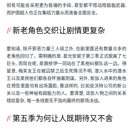
彻有可能会采用更为极端的手段, 甚至都不惜动用超能武器,
而护国超人也正在集结力量从而准备全面反击。
新老角色交织让剧情更复杂
要知道, 除开邪恶力量三人组之外, 在剧里面还有数量众多的
老角色回归了。需明确的是, 星光安妮于第三季正式脱离了七
巨头, 而现在呢, 是跟修伊一同站在了黑袍纠察队这一边。得
留意, 梅芙女王在被囚禁之后生死情况不明, 潜入水中的潜水
王以及黑侠他们都各自怀揣着阴谋。另外, 新加入进来的角色
在预告里面也有出场露脸, 像这样的, 比如说沃特公司的新公
关以及一些神秘有超能力的人。要清楚, 这些人物之间的关系
错综复杂, 每一条线索无不指向最终的那场决战。
第五季为何让人既期待又不舍