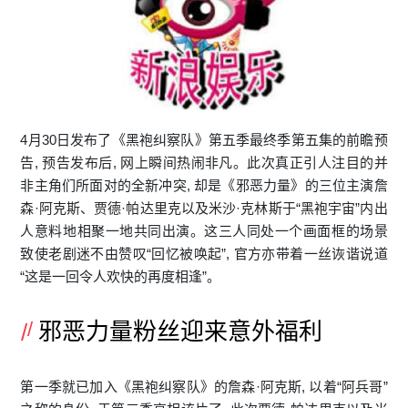
4月30日发布了《
黑袍纠察队
》第五季最终季第五集的前瞻预
告, 预告发布后, 网上瞬间热闹非凡。此次真正引人注目的并
非主角们所面对的全新冲突, 却是《邪恶力量》的三位主演詹
森·阿克斯、贾德·帕达里克以及米沙·克林斯于“黑袍宇宙”内出
人意料地相聚一地共同出演。这三人同处一个画面框的场景
致使老剧迷不由赞叹“回忆被唤起”, 官方亦带着一丝诙谐说道
“这是一回令人欢快的再度相逢”。
邪恶力量粉丝迎来意外福利
第一季就已加入《黑袍纠察队》的詹森·阿克斯, 以着“阿兵哥”