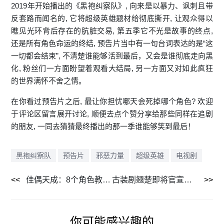
2019年开始播出的《黑袍纠察队》, 向来是以暴力、讽刺且带
反套路而闻名的, 它将超级英雄题材给彻底撕开, 让观众得以
瞧见光环背后存在的肮脏交易, 第五季它不光是故事的终点,
还是所有角色命运的终结, 预告片当中有一句台词表达的是“这
一切都会结束”, 不清楚谁能够活到最后，又会是谁彻底走向黑
化, 粉丝们一方面盼望着观看大结局, 另一方面又对如此疯狂
的世界满怀不舍之情。
在你看过预告片之后, 最让你担忧哪天会死掉哪个角色? 欢迎
于评论区留言展开讨论, 顺便去点个赞分享给那些同样在追剧
的朋友, 一同去猜猜最终播出的那一季谁能够笑到最后！
黑袍纠察队
预告片
邪恶力量
超级英雄
电视剧
佳偶天成：8个角色教你如何逆天改命，不认命才能成佳偶
古装剧翘楚即将官宣定档，9部电视剧最新更新速览
你可能感兴趣的