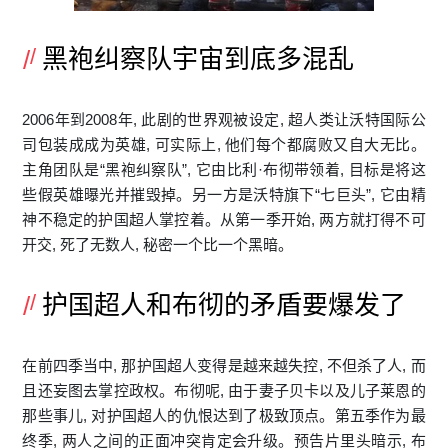
黑袍纠察队宇宙到底多混乱
2006年到2008年, 此剧的世界观被设定, 超人类让沃特国际公
司包装成成为英雄, 可实际上, 他们每个都腐败又自大无比。
主角团队是“黑袍纠察队”, 它由比利·布彻带领着, 目标是将这
些假英雄曝光并摧毁掉。另一方是沃特旗下“七巨头”, 它由精
神不稳定的护国超人掌控着。从第一季开始, 两方就打得不可
开交, 死了无数人, 秘密一个比一个黑暗。
护国超人和布彻的矛盾要爆发了
在前四季当中, 那护国超人变得是越来越失控, 不但杀了人, 而
且还妄图去掌控政权。布彻呢, 由于妻子贝卡以及儿子莱恩的
那些事儿, 对护国超人的仇恨达到了极致顶点。第五季作为最
终季, 两人之间的正面冲突肯定会升级。预告片里头暗示, 布