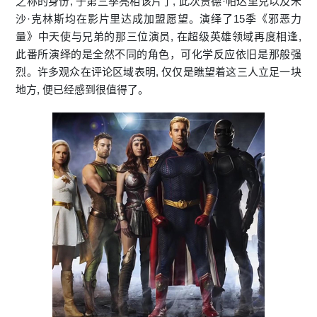
之称的身份, 于第三季亮相该片了, 此次贾德·帕达里克以及米
沙·克林斯均在影片里达成加盟愿望。演绎了15季《邪恶力
量》中天使与兄弟的那三位演员, 在
超级英雄
领域再度相逢,
此番所演绎的是全然不同的角色，可化学反应依旧是那般强
烈。许多观众在评论区域表明, 仅仅是瞧望着这三人立足一块
地方, 便已经感到很值得了。