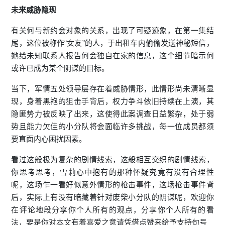
未来威胁隐现
有关何与新约会对象的关系，出现了可疑迹象，在第一集结
尾，这位被称作“女友”的人，于出租车内偷偷发送神秘短信，
她给未知联系人报告何会独自在家的信息，这个细节暗示何
或许已成为某个阴谋的目标。
当下，军情五处领导层存在着威胁情形，此情形尚未清晰显
现，身着黑袍的狙击手背后，权力争斗依旧持续在上演，其
隐匿势力被反映了出来，这使得此案调查日益繁杂，处于弱
势且能力欠佳的小分队将会面临许多挑战，每一位成员都须
要直面内心困扰因素。
看过这般极为复杂的剧情线索，这般相互交织的剧情线索，
你思考思考，雪莉心中抱有的那种怀疑究竟有没有合理性
呢，这场乍一看好似意外情形的枪击事件，这场枪击事件背
后，实际上有没有暗藏着针对废柴小分队的阴谋呢，欢迎你
在评论地段分享你个人所有的观点，分享你个人所有的看
法，要是你对本文有着喜爱之意请凭借点赞来给予支持句号