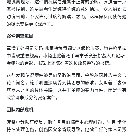
地逃离现场，这种情况实在是属于正常的范畴。罗迪差一点
就被撞到，这更被看作是纯粹单纯的意外情况，众人纷纷去
劝说雪莉，不要进行过度的解读，然而，这样做反而使得她
的疑虑变得更加深厚了。
案件调查进展
军情五处探员艾玛·弗莱特负责调查这起枪击案，她在枪手家
中发现重要线索，冰箱上贴着枪手与市长竞选挑战人丹尼斯·
金鲍尔的合影，书架上还陈列着这位政客撰写的书籍。
这些发现使得案件被导向至政治层面，金鲍尔因种族主义言
论而闻名，枪手明显深切受到其思想的影响，艾玛着手去调
查两人之间的具体关联，这并非单纯的暴力事件，而是含有
政治斗争成分的复杂案件。
团队内部危机
废柴小分队有成员，他们各自面临严重心理问题，里弗·卡怀
特在处理创伤，创伤因父亲背叛导致，他曾信任的家人是叛