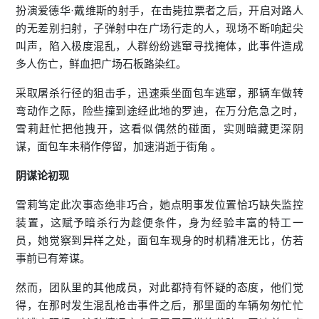
扮演爱德华·戴维斯的射手，在击毙拉票者之后，开启对路人
的无差别扫射，子弹射中在广场行走的人，现场不断响起尖
叫声，陷入极度混乱，人群纷纷逃窜寻找掩体，此事件造成
多人伤亡，鲜血把广场石板路染红。
采取屠杀行径的狙击手，迅速乘坐面包车逃窜，那辆车做转
弯动作之际，险些撞到途经此地的罗迪，在万分危急之时，
雪莉赶忙把他拽开，这看似偶然的碰面，实则暗藏更深阴
谋，面包车未稍作停留，加速消逝于街角 。
阴谋论初现
雪莉笃定此次事态绝非巧合，她点明事发位置恰巧缺失监控
装置，这赋予暗杀行为趁便条件，身为经验丰富的特工一
员，她觉察到异样之处，面包车现身的时机精准无比，仿若
事前已有筹谋。
然而，团队里的其他成员，对此都持有怀疑的态度，他们觉
得，在那时发生混乱枪击事件之后，那里面的车辆匆匆忙忙