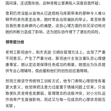
国间谍，还试图杀他，这种背叛让里弗陷入深度自我怀疑；
雪莉仍然没能从容地从已逝搭档马库斯带来的那种令人难以
释怀的哀伤里走出来，她时常会出现偏执的举止，甚至依靠
自我伤害去麻痹内心的痛楚，这些心理方面的状况深切地对
她的判断力造成了影响，还为团队协作埋下了潜在的风险，
领导层分歧
老特工斯坦迪什，和杰克逊·兰姆在管理方法上，出现了严重
不同意见，产生了严重分歧，斯坦迪什主张注重队员心理健
康事宜，她认定这是保障任务成功的根基，她提出为队员提
供专业心理辅导，借此缓和他们的创伤后应激障碍。
然而兰姆坚守传统特工训练方式，他专门表明心理韧性有着
更大意义，他觉得把注意力过度置于情绪问题上空来，只会
致使队员变得愈发脆弱，管理理念的这般冲突，对小分队运
作效率产生直接影响，而这又与每一位成员的心理状态相互
关联 。