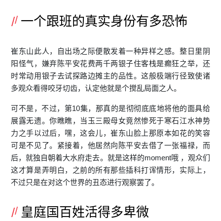
一个跟班的真实身份有多恐怖
崔东山此人，自出场之际便散发着一种异样之感。整日里阴
阳怪气，嫌弃陈平安花费两千两银子住客栈是癫狂之举，还
时常动用银子去试探路边摊主的品性。这般极端行径致使诸
多观众看得咬牙切齿，认定他就是个搅乱局面之人。
可不是，不过，第10集，那真的是彻彻底底地将他的面具给
展露无遗。你瞧瞧，当玉三殿母女竟然惨死于寒石江水神势
力之手以过后，嘿，这会儿，崔东山脸上那原本如花的笑容
可是不见了。紧接着，他居然向陈平安去借了一张福禄，而
后，就独自朝着大水府走去。就是这样的moment哦 ，观众们
这才算是弄明白，之前的所有那些插科打诨情形，实际上，
不过只是在对这个世界的丑态进行观察罢了。
皇庭国百姓活得多卑微