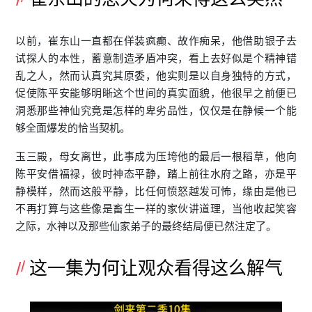
以前，崔东山一直都在佯装疯癫、故作痴呆，他借助银子去
试探人的本性，蓄意制造矛盾冲突，看上去好似是个精神错
乱之人，然而认真究其原委，他实则是以自身独特的方式，
促使陈平安能够明晰这个世间的真实面貌，他很早之前便已
洞悉那些神仙究竟是怎样的卑劣品性，仅仅是在静候一个能
够全面爆发的恰当契机。
玉三殿，母女离世，此事成为压垮他的最后一根稻草，他向
陈平安借福禄，彼时神态平静，踏上前往水府之路，亦是平
静模样，然而这般平静，比任何愤怒越发可怖，缘由是他已
不再打算与这些像是畜生一样的家伙讲道理，当他收起笑容
之际，水神以及那些仙家弟子的最终结局便已然注定了。
这一集为何让观众看得这么解气