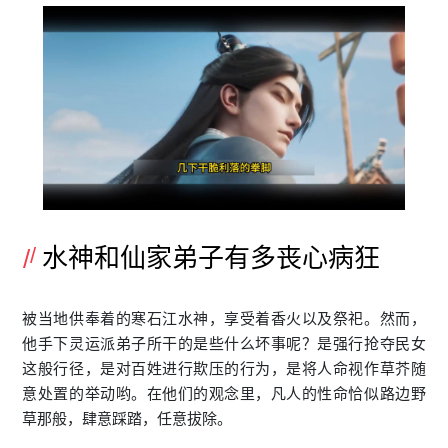
水神和仙家弟子有多丧心病狂
被当地供奉着的寒石江水神，享受着香火以及祭祀。然而，
他手下灵运派弟子所干的是些什么坏事呢？是强行抢夺民女
这般行径，是对百姓进行欺压的行为，是将人命视作草芥随
意处置的举动哟。在他们的观念里，凡人的性命恰似路边野
草那般，肆意踩踏，任意拔除。