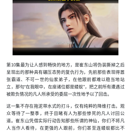
第10集最为让人感到畅快的地方，是崔东山将伪装撕掉之后
呈现出的那种具有碾压态势的复仇行为，先前那些表现得嚣
张霸道、不可一世的仙家弟子，在他跟前都难以稳当地站
立，那句“在我眼中，在座诸位都是蝼蚁”，把之前所有遭遇过
被欺负情况的凡人所承受的委屈一次性地予以了回击。
这一集不存在拖泥带水式的打斗，仅有纯粹的降维打击。观
众等待了一整季，终于目睹有人为那些惨死的凡人讨回公
道。崔东山凭借实际行动告知那些所谓的神仙，你们不将凡
人当作人看待，在更强的人跟前，你们甚至连蝼蚁都比不