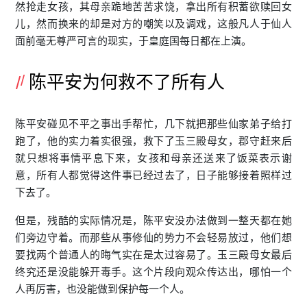
然抢走女孩，其母亲跪地苦苦求饶，拿出所有积蓄欲赎回女
儿，然而换来的却是对方的嘲笑以及调戏，这般凡人于仙人
面前毫无尊严可言的现实，于皇庭国每日都在上演。
陈平安为何救不了所有人
陈平安碰见不平之事出手帮忙，几下就把那些仙家弟子给打
跑了，他的实力着实很强，救下了玉三殿母女，郡守赶来后
就只想将事情平息下来，女孩和母亲还送来了饭菜表示谢
意，所有人都觉得这件事已经过去了，日子能够接着照样过
下去了。
但是，残酷的实际情况是，陈平安没办法做到一整天都在她
们旁边守着。而那些从事修仙的势力不会轻易放过，他们想
要找两个普通人的晦气实在是太过容易了。玉三殿母女最后
终究还是没能躲开毒手。这个片段向观众传达出，哪怕一个
人再厉害，也没能做到保护每一个人。