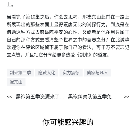
上。
当看完了第10集之后，你会去思考，那崔东山此前在一路上
所展现出的那些表面上显得荒唐无比的试探行为，到底是在
借助这种方式去磨砺陈平安的心性，又或者是他在用只属于
自己的那种方式去看清整个世界之中的善恶之分？在此诚挚
欢迎你在评论区域留下属于你自己的看法，可千万不要忘记
去点赞，并且把它分享给更多热爱《剑来》的道友。
剑来第二季
隐藏大佬
实力震惊
仙家与凡人
崔东山
黑袍第五季资源来了！百度网盘速存
黑袍纠察队第五季免费高清在线看
你可能感兴趣的