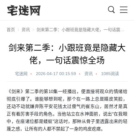
搜索
首页
资讯
剑来第二季：小跟班竟是隐藏大佬，一句话震惊全场
剑来第二季：小跟班竟是隐藏大
佬，一句话震惊全场
宅迷网
2026-04-17 00:15:59
资讯
1085阅读
《剑来》第二季的第10集一经播出，便直接将观众的情绪给
彻底引爆了。谁能够想到呢，那个在一路上总是嬉皮笑脸，
还动不动就嫌弃陈平安花钱太过傻气的崔东山，居然才是真
正有着厉害手段的角色。当他站立在水神面前，说出“在我眼
中，在座诸位都是蝼蚁”这话时，那种从骨子里透露出来的轻
蔑之感，让所有的人都不禁起了一身的鸡皮疙瘩。