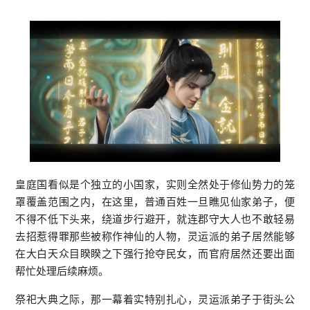
皇庭国看似是个独立的小国家，实则全然处于修仙势力的笼
罩覆盖范围之内，在这里，普通百姓一旦瞧见仙家弟子，便
不得不低下头来，绕道步行避开，就连郡守大人也不敢轻易
去招惹得罪那些被称作神仙的人物，灵运派的弟子居然能够
在大白天众目睽睽之下强行抢夺民女，而官府居然还要出面
帮忙处理后续麻烦。
祭祀大典之际，那一幕着实特别扎心，灵运派弟子于街头公