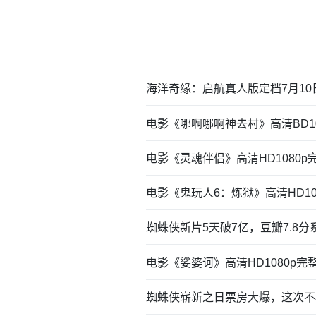
海洋奇缘：启航真人版定档7月1
电影《哪啊哪啊神去村》高清BD1
电影《灵魂伴侣》高清HD1080
电影《鬼玩人6：炼狱》高清HD1
蜘蛛侠新片5天破7亿，豆瓣7.8分
电影《娑婆诃》高清HD1080p
蜘蛛侠崭新之日票房大爆，这次不