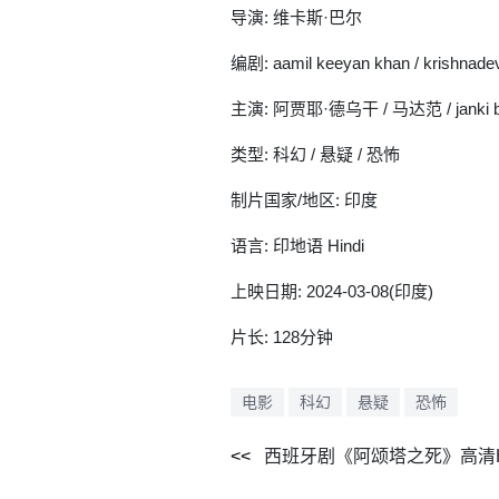
导演: 维卡斯·巴尔
编剧: aamil keeyan khan / krishnade
主演: 阿贾耶·德乌干 / 马达范 / janki b
类型: 科幻 / 悬疑 / 恐怖
制片国家/地区: 印度
语言: 印地语 Hindi
上映日期: 2024-03-08(印度)
片长: 128分钟
电影
科幻
悬疑
恐怖
西班牙剧《阿颂塔之死》高清H