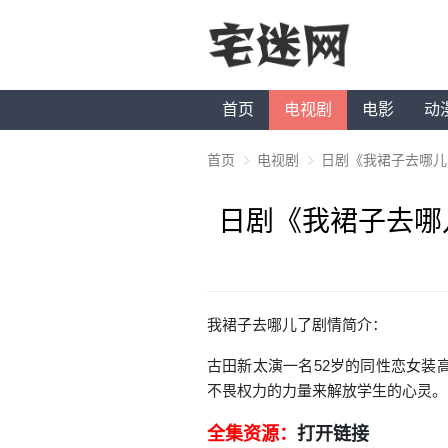
首页
电视剧
电影
动
首页
电视剧
日剧《我裙子去哪儿了
日剧《我裙子去哪儿
我裙子去哪儿了剧情简介：
古田新太演一名52岁的同性恋女装
不畏权力的力量来解放学生的心灵。
全集资源：
打开链接