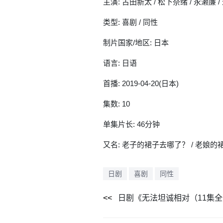
主演: 古田新太 / 松下奈绪 / 永濑廉 
类型: 喜剧 / 同性
制片国家/地区: 日本
语言: 日语
首播: 2019-04-20(日本)
集数: 10
单集片长: 46分钟
又名: 老子的裙子去哪了？ / 老娘的
日剧
喜剧
同性